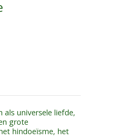
e
als universele liefde,
ven grote
 het hindoeïsme, het