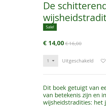
De schitteren
wijsheidstradi
Sale!
€ 14,00
€ 16,00
Uitgeschakeld
Dit boek getuigt van ee
van betekenis zijn en i
wijsheidstradities: he